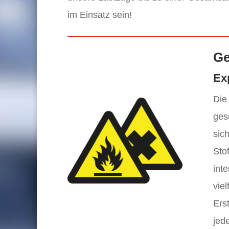
im Einsatz sein!
Ge
Ex
Die
ges
sic
Sto
int
vie
Ers
jed