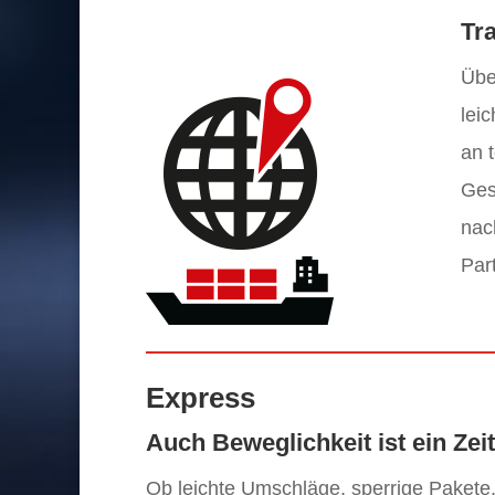
Tr
Übe
lei
an 
Gesc
nac
Par
Express
Auch Beweglichkeit ist ein Zei
Ob leichte Umschläge, sperrige Pakete